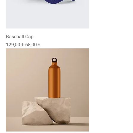
Baseball-Cap
Standardpreis
Sale-Preis
129,00 €
68,00 €