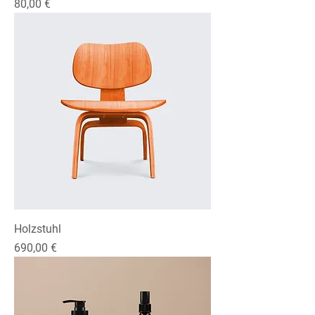
Preis
80,00 €
Holzstuhl
Preis
690,00 €