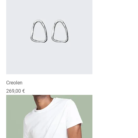
Creolen
Preis
269,00 €