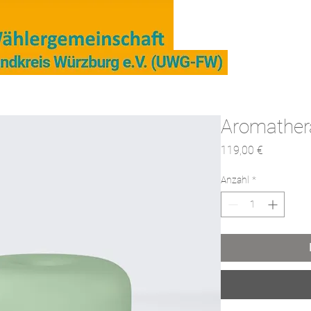
er
Kreistag und Ausschüsse, Berichte
Unse
Aromathera
Preis
119,00 €
Anzahl
*