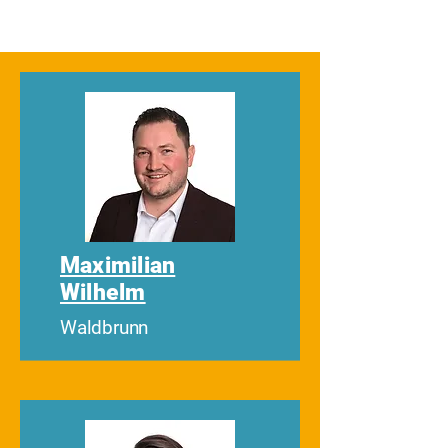
Maximilian
Wilhelm
Waldbrunn