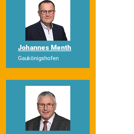
Johannes Menth
Gaukönigshofen