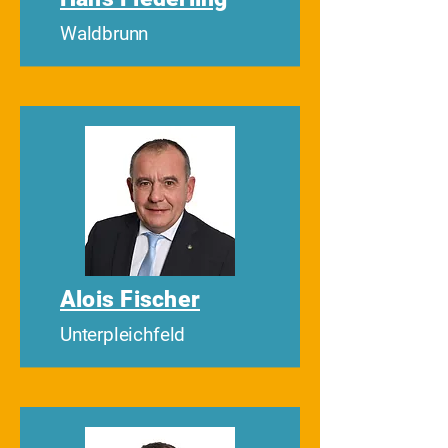
Waldbrunn
Alois Fischer
Unterpleichfeld