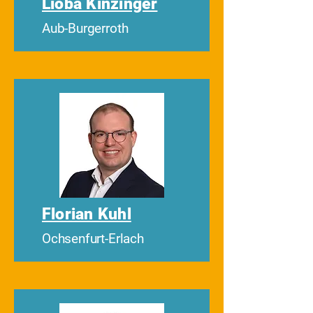
Lioba Kinzinger
Aub-Burgerroth
Florian Kuhl
Ochsenfurt-Erlach