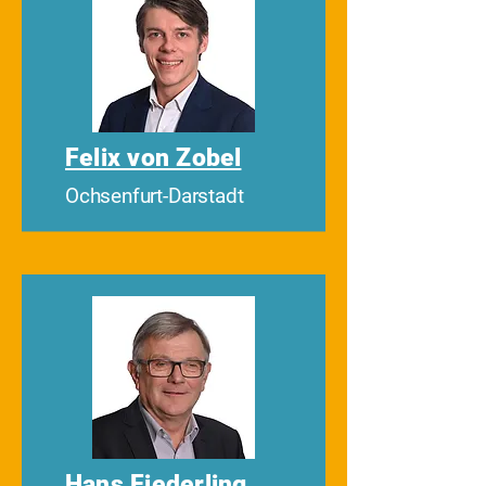
Felix von Zobel
Ochsenfurt-Darstadt
Hans Fiederling