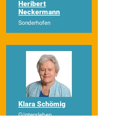
Heribert
Neckermann
Sonderhofen
Klara Schömig
Güntersleben