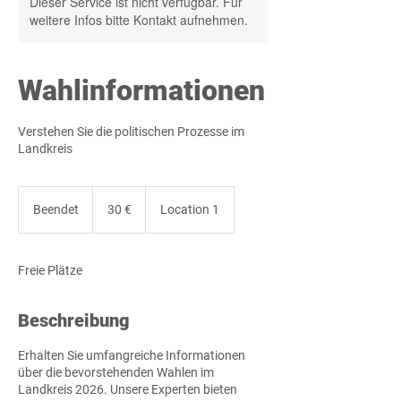
Dieser Service ist nicht verfügbar. Für
weitere Infos bitte Kontakt aufnehmen.
Wahlinformationen
Verstehen Sie die politischen Prozesse im
Landkreis
30
Euro
Beendet
B
30 €
Location 1
e
e
n
Freie Plätze
d
e
t
Beschreibung
Erhalten Sie umfangreiche Informationen
über die bevorstehenden Wahlen im
Landkreis 2026. Unsere Experten bieten