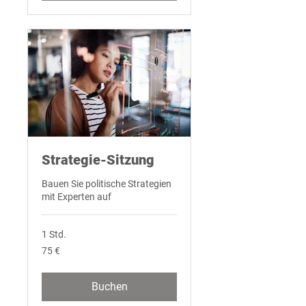
Strategie-Sitzung
Bauen Sie politische Strategien
mit Experten auf
1 Std.
75
75 €
Euro
Buchen