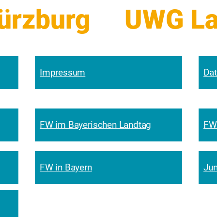
zburg     
Impressum
Dat
FW im Bayerischen Landtag
FW
FW in Bayern
Jun