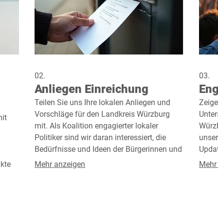
02.
03.
Anliegen Einreichung
Eng
Teilen Sie uns Ihre lokalen Anliegen und
Zeige
Vorschläge für den Landkreis Würzburg
Unter
it
mit. Als Koalition engagierter lokaler
Würzb
Politiker sind wir daran interessiert, die
unser
Bedürfnisse und Ideen der Bürgerinnen und
Updat
Bürger zu verstehen und in unsere
Wahl
kte
Mehr anzeigen
Mehr
politische Arbeit einzubringen. Ihre
Mögli
Einreichung wird sorgfältig geprüft.
Dies i
bgabe
Beweg
Verän