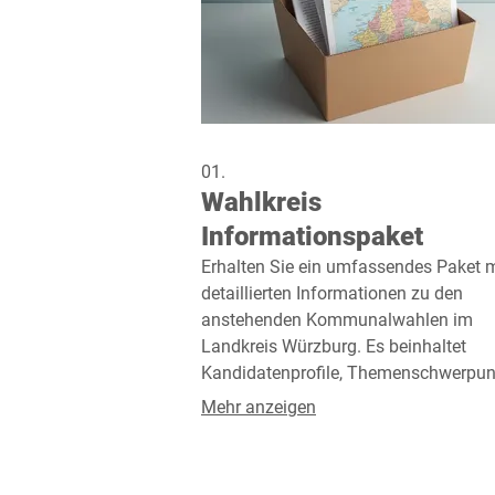
01.
Wahlkreis
Informationspaket
Erhalten Sie ein umfassendes Paket m
detaillierten Informationen zu den
anstehenden Kommunalwahlen im
Landkreis Würzburg. Es beinhaltet
Kandidatenprofile, Themenschwerpun
und Wahlprozesse. Dieses Paket hilft
Mehr anzeigen
Ihnen, sich fundiert auf Ihre Stimma
vorzubereiten.