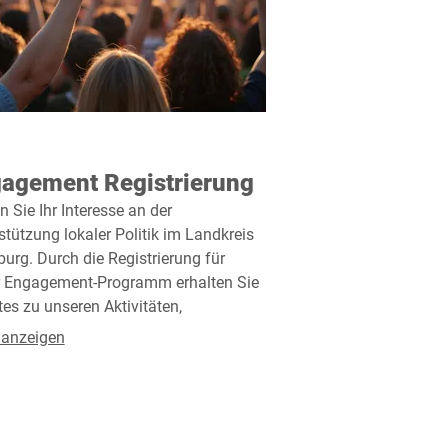
agement Registrierung
n Sie Ihr Interesse an der
stützung lokaler Politik im Landkreis
urg. Durch die Registrierung für
 Engagement-Programm erhalten Sie
es zu unseren Aktivitäten,
kampfveranstaltungen und
 anzeigen
chkeiten, sich aktiv einzubringen.
st der erste Schritt, um Teil unserer
ung zu werden und positive
derungen zu bewirken.