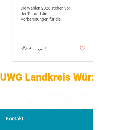
Landkreis Würzburg
Die Wahlen 2026 stehen vor
der Tür und die
Vorbereitungen für die
Kreisratwahl im Landkreis
Würzburg sind in vollem
Gange. Diese Wahl ist...
4
0
UWG Landkreis Würzburg    
© 2025 by UWG Landkreis
Würzburg e.V. (UWG-FW)
Kontakt